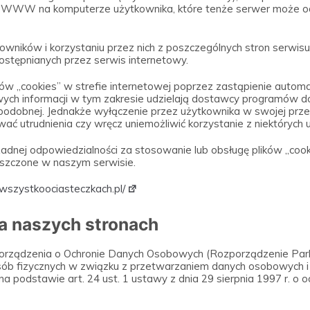
ugi WWW na komputerze użytkownika, które tenże serwer może 
kowników i korzystaniu przez nich z poszczególnych stron serwisu
ostępnianych przez serwis internetowy.
 „cookies” w strefie internetowej poprzez zastąpienie automat
ych informacji w tym zakresie udzielają dostawcy programów do
 podobnej. Jednakże wyłączenie przez użytkownika w swojej prz
ć utrudnienia czy wręcz uniemożliwić korzystanie z niektórych 
żadnej odpowiedzialności za stosowanie lub obsługę plików „cook
eszczone w naszym serwisie.
/wszystkoociasteczkach.pl/
a naszych stronach
porządzenia o Ochronie Danych Osobowych (Rozporządzenie Parl
y osób fizycznych w związku z przetwarzaniem danych osobowych
a podstawie art. 24 ust. 1 ustawy z dnia 29 sierpnia 1997 r. o 