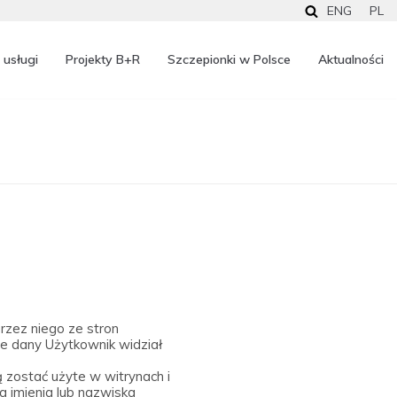
ENG
PL
 usługi
Projekty B+R
Szczepionki w Polsce
Aktualności
rzez niego ze stron
 że dany Użytkownik widział
 zostać użyte w witrynach i
 imienia lub nazwiska