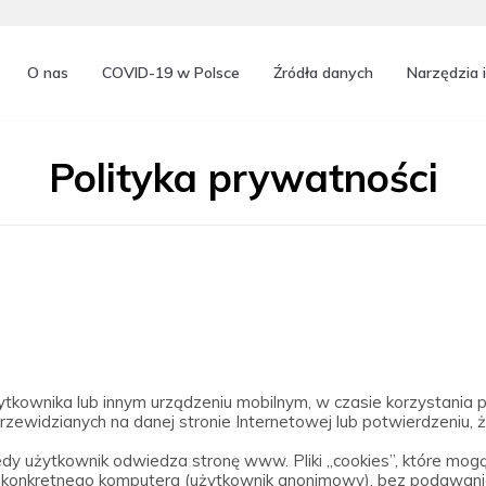
O nas
COVID-19 w Polsce
Źródła danych
Narzędzia i
Polityka prywatności
tkownika lub innym urządzeniu mobilnym, w czasie korzystania p
ji przewidzianych na danej stronie Internetowej lub potwierdzeniu,
edy użytkownik odwiedza stronę www. Pliki „cookies”, które mogą
ą konkretnego komputera (użytkownik anonimowy), bez podawania