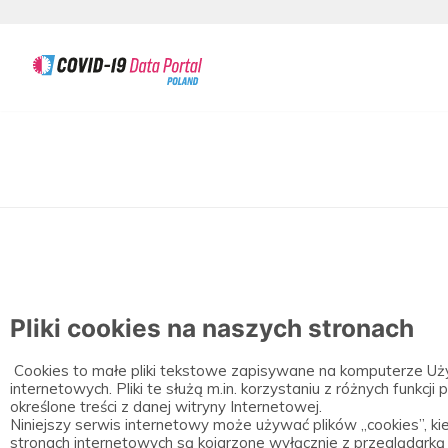
Skocz
do
treści
Pliki cookies na naszych stronach
Cookies to małe pliki tekstowe zapisywane na komputerze Uży
internetowych. Pliki te służą m.in. korzystaniu z różnych funkc
określone treści z danej witryny Internetowej.
Niniejszy serwis internetowy może używać plików „cookies”, ki
stronach internetowych są kojarzone wyłącznie z przeglądark