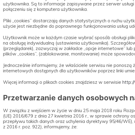
użytkownika. Są to informacje zapisywane przez serwer usł
połączeniu się z komputera użytkownika.
Pliki „cookies” dostarczają danych statystycznych o ruchu użyt
użycie jest niezbędne do poprawnego funkcjonowania usług ud
Użytkownik może w każdym czasie wybrać sposób obsługi plików
na obsługę indywidualną (ustawienia użytkownika). Szczegółow
(przeglądarek), zazwyczaj w zakładce „opcje internetowe” lub
plików „cookies”, (zablokowanie, monitowanie) może spowodowa
Jednocześnie informujemy, że właściciele serwisu nie ponoszą 
internetowych dostępnych dla użytkowników poprzez linki umi
Więcej informacji o plikach cookies znajdziesz w serwisie
http:/
Przetwarzanie danych osobowych n
W związku z wejściem w życie w dniu 25 maja 2018 roku Roz
(UE) 2016/679 z dnia 27 kwietnia 2016 r., w sprawie ochron
przepływu takich danych oraz uchylenia dyrektywy 95/46/WE), n
z 2016 r. poz. 922), informujemy, że: