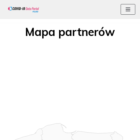
Skocz
Mapa partnerów
do
treści