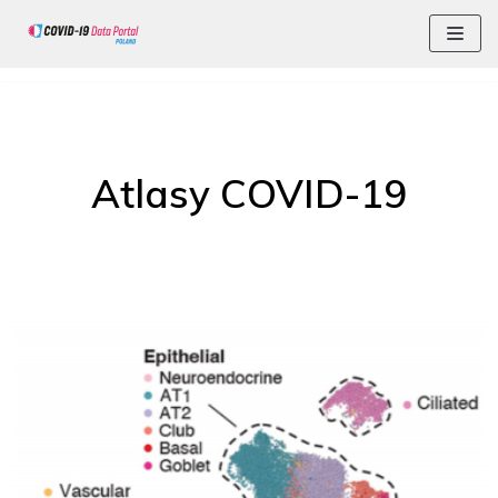
Skocz
do
treści
Atlasy COVID-19