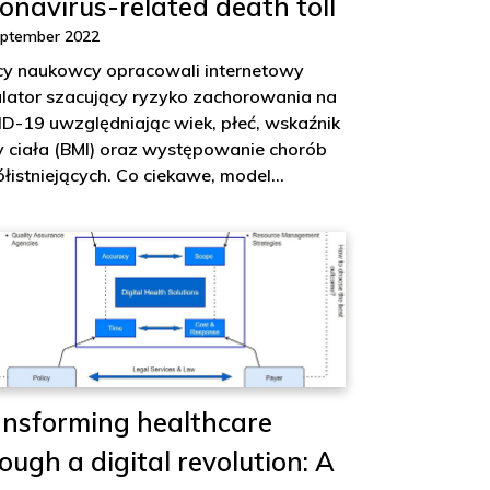
onavirus-related death toll
eptember 2022
cy naukowcy opracowali internetowy
ulator szacujący ryzyko zachorowania na
D-19 uwzględniając wiek, płeć, wskaźnik
 ciała (BMI) oraz występowanie chorób
łistniejących. Co ciekawe, model…
ansforming healthcare
ough a digital revolution: A