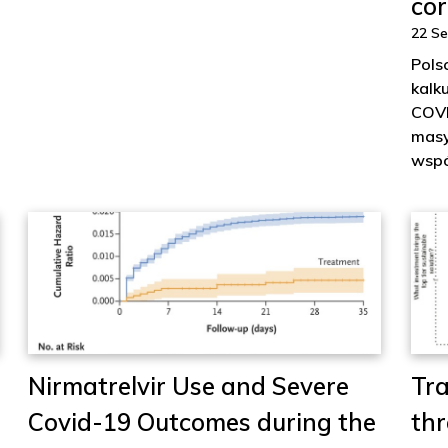
cor
22 S
Pols
kalk
COVI
masy
wspó
Nirmatrelvir Use and Severe
Tr
Covid-19 Outcomes during the
thr