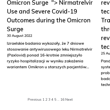
Omicron Surge "> Nirmatrelvir
rev
Use and Severe Covid-19
tec
Outcomes during the Omicron
Tr
Surge
thr
30 August 2022
rev
Izraelskie badania wykazały, że 7 dniowe
tec
stosowanie antywirusowego leku Nirmatrelvir
25 Au
(Paxlovid) ponad 16-krotnie zmniejszyło
ryzyko hospitalizacji w wyniku zakażenia
Pand
wariantem Omikron u starszych pacjentów…
syst
prob
bada
tech
Previous
1
2
3
4
5
…
16
Next