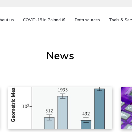
bout us
COVID-19 in Poland
Data sources
Tools & Ser
News