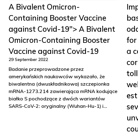
A Bivalent Omicron-
Imp
Containing Booster Vaccine
bas
against Covid-19"> A Bivalent
odd
Omicron-Containing Booster
for
Vaccine against Covid-19
a c
29 September 2022
cor
Badanie przeprowadzone przez
tol
amerykańskich naukowców wykazało, że
we
biwalentna (dwuskładnikowa) szczepionka
mRNA-1273.214 zawierająca mRNA kodujące
est
białko S pochodzące z dwóch wariantów
sev
SARS-CoV-2: oryginalny (Wuhan-Hu-1) i…
unv
cou