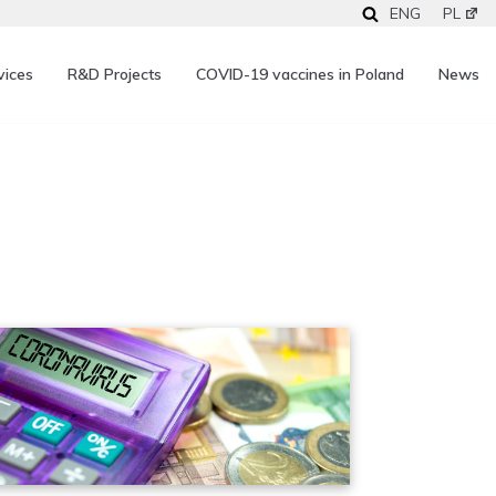
ENG
PL
vices
R&D Projects
COVID-19 vaccines in Poland
News